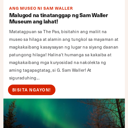
ANG MUSEO NI SAM WALLER
Malugod na tinatanggap ng Sam Waller
Museum ang lahat!
Matatagpuan sa The Pas, bisitahin ang maliit na
museo sa hilaga at alamin ang tungkol sa mayaman at
magkakaibang kasaysayan ng lugar na siyang daanan
patungong hilaga! Halina't humanga sa kakaiba at
magkakaibang mga kuryosidad na nakolekta ng
aming tagapagtatag, si G. Sam Waller! At
siguraduhing...
BISITA NGAYON!