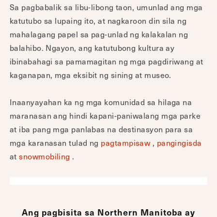
Sa pagbabalik sa libu-libong taon, umunlad ang mga
katutubo sa lupaing ito, at nagkaroon din sila ng
mahalagang papel sa pag-unlad ng kalakalan ng
balahibo. Ngayon, ang katutubong kultura ay
ibinabahagi sa pamamagitan ng mga pagdiriwang at
kaganapan, mga eksibit ng sining at museo.
Inaanyayahan ka ng mga komunidad sa hilaga na
maranasan ang hindi kapani-paniwalang mga parke
at iba pang mga panlabas na destinasyon para sa
mga karanasan tulad ng
pagtampisaw
,
pangingisda
at
snowmobiling
.
Ang pagbisita sa Northern Manitoba ay