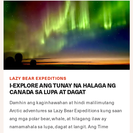
LAZY BEAR EXPEDITIONS
I-EXPLORE ANG TUNAY NA HALAGA NG
CANADA SA LUPA AT DAGAT
Damhin ang kaginhawahan at hindi malilimutang
Arctic adventures sa Lazy Bear Expeditions kung saan
ang mga polar bear, whale, at hilagang ilaw ay
namamahala sa lupa, dagat at langit. Ang Time