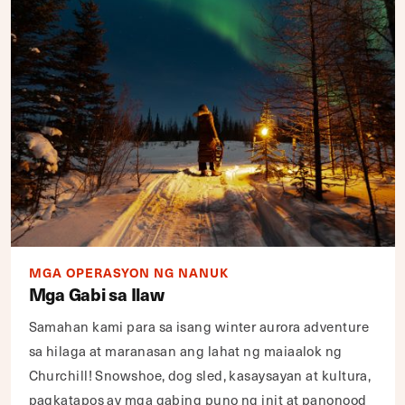
MGA OPERASYON NG NANUK
Mga Gabi sa Ilaw
Samahan kami para sa isang winter aurora adventure
sa hilaga at maranasan ang lahat ng maiaalok ng
Churchill! Snowshoe, dog sled, kasaysayan at kultura,
pagkatapos ay mga gabing puno ng init at panonood