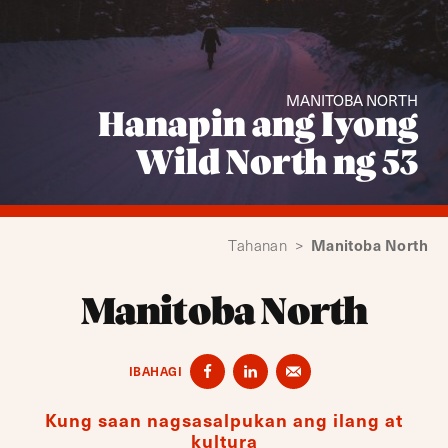
MANITOBA NORTH
Hanapin ang Iyong
Wild North ng 53
Manitoba North
Tahanan
>
Manitoba North
IBAHAGI
Kung saan nagsasalpukan ang ilang at
kultura