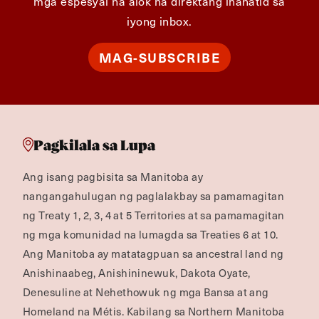
mga espesyal na alok na direktang ihahatid sa
iyong inbox.
MAG-SUBSCRIBE
Pagkilala sa Lupa
Ang isang pagbisita sa Manitoba ay
nangangahulugan ng paglalakbay sa pamamagitan
ng Treaty 1, 2, 3, 4 at 5 Territories at sa pamamagitan
ng mga komunidad na lumagda sa Treaties 6 at 10.
Ang Manitoba ay matatagpuan sa ancestral land ng
Anishinaabeg, Anishininewuk, Dakota Oyate,
Denesuline at Nehethowuk ng mga Bansa at ang
Homeland na Métis. Kabilang sa Northern Manitoba