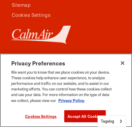
Sitemap
Cookies Settings
Privacy Preferences
We want you to know that we place cookies on your device.
These cookies help enhance user experience, to analyze
performance and traffic on our website, and to assist in our
marketing efforts. You can control how these cookies collect
and use your data. For more information on the type of data
Facebook
Instagram
Twitter
YouTube
Pinterest
Tiktok
Whats App
Privacy Policy
we collect, please view our
.
2026 Paglalakbay sa Manitoba. Lahat ng Karapatan
Cookies Settings
Accept All Cookies
ay Nakalaan
Tagalog