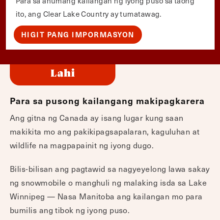
Para sa anumang kailangan ng iyong puso sa taong
ito, ang Clear Lake Country ay tumatawag.
HIGIT PANG IMPORMASYON
Lahi
Para sa pusong kailangang makipagkarera
Ang gitna ng Canada ay isang lugar kung saan
makikita mo ang pakikipagsapalaran, kaguluhan at
wildlife na magpapainit ng iyong dugo.
Bilis-bilisan ang pagtawid sa nagyeyelong lawa sakay
ng snowmobile o manghuli ng malaking isda sa Lake
Winnipeg — Nasa Manitoba ang kailangan mo para
bumilis ang tibok ng iyong puso.