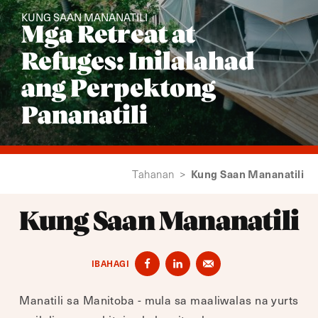
KUNG SAAN MANANATILI
Mga Retreat at
Refuges: Inilalahad
ang Perpektong
Pananatili
Kung Saan Mananatili
Tahanan
>
Kung Saan Mananatili
IBAHAGI
Manatili sa Manitoba - mula sa maaliwalas na yurts