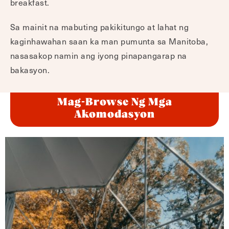
breakfast.
Sa mainit na mabuting pakikitungo at lahat ng
kaginhawahan saan ka man pumunta sa Manitoba,
nasasakop namin ang iyong pinapangarap na
bakasyon.
Mag-Browse Ng Mga
Akomodasyon