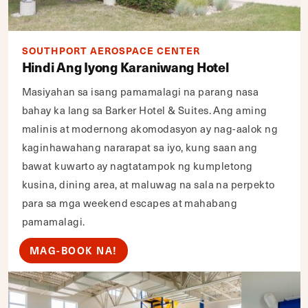
SOUTHPORT AEROSPACE CENTER
Hindi Ang Iyong Karaniwang Hotel
Masiyahan sa isang pamamalagi na parang nasa
bahay ka lang sa Barker Hotel & Suites. Ang aming
malinis at modernong akomodasyon ay nag-aalok ng
kaginhawahang nararapat sa iyo, kung saan ang
bawat kuwarto ay nagtatampok ng kumpletong
kusina, dining area, at maluwag na sala na perpekto
para sa mga weekend escapes at mahabang
pamamalagi.
MAG-BOOK NA!