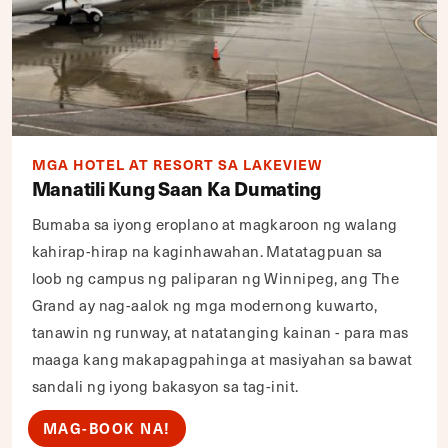
MGA HOTEL AT RESORT SA LAKEVIEW
Manatili Kung Saan Ka Dumating
Bumaba sa iyong eroplano at magkaroon ng walang
kahirap-hirap na kaginhawahan. Matatagpuan sa
loob ng campus ng paliparan ng Winnipeg, ang The
Grand ay nag-aalok ng mga modernong kuwarto,
tanawin ng runway, at natatanging kainan - para mas
maaga kang makapagpahinga at masiyahan sa bawat
sandali ng iyong bakasyon sa tag-init.
MAG-BOOK NA!