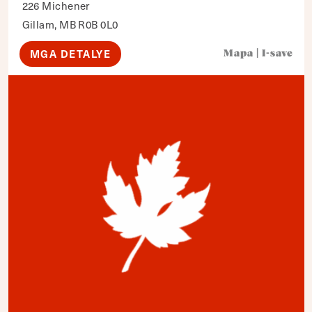
226 Michener
Gillam, MB R0B 0L0
MGA DETALYE
Mapa
|
I-save