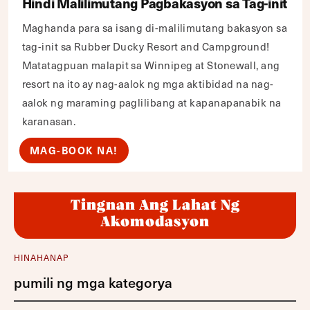
Hindi Malilimutang Pagbakasyon sa Tag-init
Maghanda para sa isang di-malilimutang bakasyon sa
tag-init sa Rubber Ducky Resort and Campground!
Matatagpuan malapit sa Winnipeg at Stonewall, ang
resort na ito ay nag-aalok ng mga aktibidad na nag-
aalok ng maraming paglilibang at kapanapanabik na
karanasan.
MAG-BOOK NA!
Tingnan Ang Lahat Ng
Akomodasyon
HINAHANAP
pumili ng mga kategorya