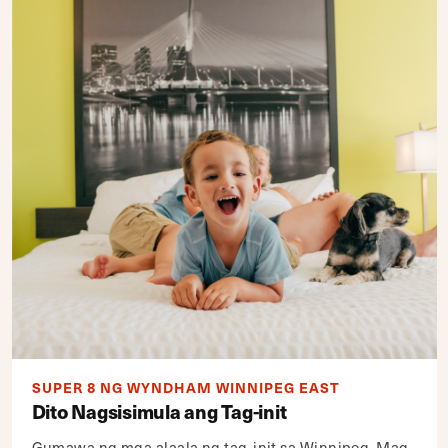
SUPER 8 NG WYNDHAM WINNIPEG EAST
Dito Nagsisimula ang Tag-init
Gumawa ng mga alaala ng tag-init sa Winnipeg. Mag-