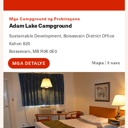
Mga Campground ng Probinsyano
Adam Lake Campground
Sustainable Development, Boissevain District Office
Kahon 820
Boissevain, MB R0K 0E0
MGA DETALYE
Mapa
|
I-save