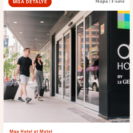
MGA DETALYE
Mapa
|
I-save
Mga Hotel at Motel