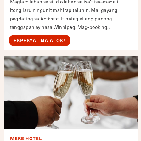
Maglaro laban sa silid o laban sa isa't isa–madali
itong laruin ngunit mahirap talunin. Maligayang
pagdating sa Activate. Itinatag at ang punong
tanggapan ay nasa Winnipeg. Mag-book ng...
ESPESYAL NA ALOK!
MERE HOTEL