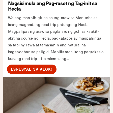
Nagsisimula ang Pag-reset ng Tag-init sa
Hecla
Walang mas hihigit pa sa tag-araw sa Manitoba sa
isang magandang road trip patungong Hecla.
Magpalipas ng araw sa paglalaro ng golf sa kaakit-
akit na course ng Hecla, pagkatapos ay magpahinga
sa tabi ng lawa at tamasahin ang natural na
kagandahan sa paligid. Mabilis man itong pagtakas o
kusang road trip—ito mismo ang...
ESPESYAL NA ALOK!