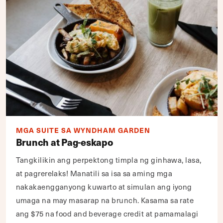
MGA SUITE SA WYNDHAM GARDEN
Brunch at Pag-eskapo
Tangkilikin ang perpektong timpla ng ginhawa, lasa,
at pagrerelaks! Manatili sa isa sa aming mga
nakakaengganyong kuwarto at simulan ang iyong
umaga na may masarap na brunch. Kasama sa rate
ang $75 na food and beverage credit at pamamalagi