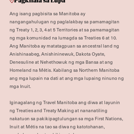
Pagkilala sa Lupa
Ang isang pagbisita sa Manitoba ay
nangangahulugan ng paglalakbay sa pamamagitan
ng Treaty 1, 2, 3, 4 at 5 Territories at sa pamamagitan
ng mga komunidad na lumagda sa Treaties 6 at 10.
Ang Manitoba ay matatagpuan sa ancestral land ng
Anishinaabeg, Anishininewuk, Dakota Oyate,
Denesuline at Nehethowuk ng mga Bansa at ang
Homeland na Métis. Kabilang sa Northern Manitoba
ang mga lupain na dati at ang mga lupaing ninuno ng
mga Inuit.
Iginagalang ng Travel Manitoba ang diwa at layunin
ng Treaties and Treaty Making at nananatiling
nakatuon sa pakikipagtulungan sa mga First Nations,
Inuit at Métis na tao sa diwa ng katotohanan,