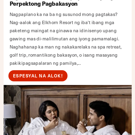
Perpektong Pagbakasyon
Nagpaplano ka na ba ng susunod mong pagtakas?
Nag-aalok ang Elkhorn Resort ng iba't ibang mga
paketeng maingat na ginawa na idinisenyo upang
gawing mas di-malilimutan ang iyong pamamalagi.
Naghahanap ka man ng nakakarelaks na spa retreat,
golf trip, romantikong bakasyon, o isang masayang
pakikipagsapalaran ng pamilya,...
ESPESYAL NA ALOK!