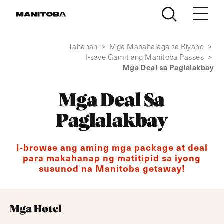
Lumaktaw sa nilalaman
Tahanan
>
Mga Mahahalaga sa Biyahe
>
I-save Gamit ang Manitoba Passes
>
Mga Deal sa Paglalakbay
Mga Deal Sa
Paglalakbay
I-browse ang aming mga package at deal
para makahanap ng matitipid sa iyong
susunod na Manitoba getaway!
Mga Hotel