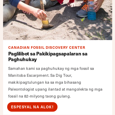
CANADIAN FOSSIL DISCOVERY CENTER
Paglilibot sa Pakikipagsapalaran sa
Paghuhukay
Samahan kami sa paghuhukay ng mga fossil sa
Manitoba Escarpment. Sa Dig Tour,
makikipagtulungan ka sa mga bihasang
Paleontologist upang ilantad at mangolekta ng mga
fossil na 82-milyong taong gulang.
ESPESYAL NA ALOK!