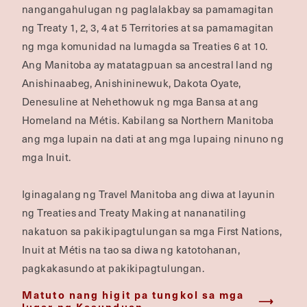
nangangahulugan ng paglalakbay sa pamamagitan
ng Treaty 1, 2, 3, 4 at 5 Territories at sa pamamagitan
ng mga komunidad na lumagda sa Treaties 6 at 10.
Ang Manitoba ay matatagpuan sa ancestral land ng
Anishinaabeg, Anishininewuk, Dakota Oyate,
Denesuline at Nehethowuk ng mga Bansa at ang
Homeland na Métis. Kabilang sa Northern Manitoba
ang mga lupain na dati at ang mga lupaing ninuno ng
mga Inuit.
Iginagalang ng Travel Manitoba ang diwa at layunin
ng Treaties and Treaty Making at nananatiling
nakatuon sa pakikipagtulungan sa mga First Nations,
Inuit at Métis na tao sa diwa ng katotohanan,
pagkakasundo at pakikipagtulungan.
Matuto nang higit pa tungkol sa mga
lugar ng Kasunduan