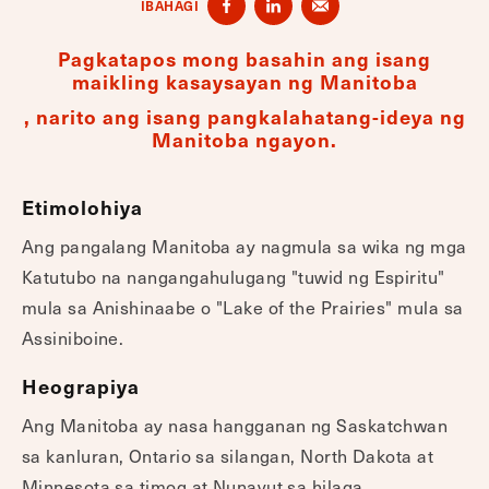
IBAHAGI
Pagkatapos mong basahin ang isang
maikling kasaysayan ng Manitoba
, narito ang isang pangkalahatang-ideya ng
Manitoba ngayon.
Etimolohiya
Ang pangalang Manitoba ay nagmula sa wika ng mga
Katutubo na nangangahulugang "tuwid ng Espiritu"
mula sa Anishinaabe o "Lake of the Prairies" mula sa
Assiniboine.
Heograpiya
Ang Manitoba ay nasa hangganan ng Saskatchwan
sa kanluran, Ontario sa silangan, North Dakota at
Minnesota sa timog at Nunavut sa hilaga.