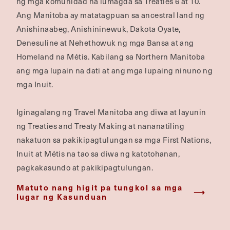
ng mga komunidad na lumagda sa Treaties 6 at 10.
Ang Manitoba ay matatagpuan sa ancestral land ng
Anishinaabeg, Anishininewuk, Dakota Oyate,
Denesuline at Nehethowuk ng mga Bansa at ang
Homeland na Métis. Kabilang sa Northern Manitoba
ang mga lupain na dati at ang mga lupaing ninuno ng
mga Inuit.
Iginagalang ng Travel Manitoba ang diwa at layunin
ng Treaties and Treaty Making at nananatiling
nakatuon sa pakikipagtulungan sa mga First Nations,
Inuit at Métis na tao sa diwa ng katotohanan,
pagkakasundo at pakikipagtulungan.
Matuto nang higit pa tungkol sa mga
lugar ng Kasunduan