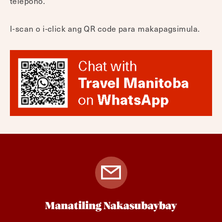
telepono.
I-scan o i-click ang QR code para makapagsimula.
Manatiling Nakasubaybay