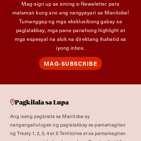
Mag-sign up sa aming e-Newsletter para
malaman kung ano ang nangyayari sa Manitoba!
Tumanggap ng mga eksklusibong gabay sa
paglalakbay, mga pana-panahong highlight at
mga espesyal na alok na direktang ihahatid sa
iyong inbox.
MAG-SUBSCRIBE
Pagkilala sa Lupa
Ang isang pagbisita sa Manitoba ay
nangangahulugan ng paglalakbay sa pamamagitan
ng Treaty 1, 2, 3, 4 at 5 Territories at sa pamamagitan